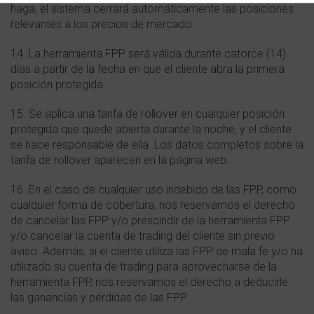
haga, el sistema cerrará automáticamente las posiciones
relevantes a los precios de mercado.
14. La herramienta FPP será válida durante catorce (14)
días a partir de la fecha en que el cliente abra la primera
posición protegida.
15. Se aplica una tarifa de rollover en cualquier posición
protegida que quede abierta durante la noche, y el cliente
se hace responsable de ella. Los datos completos sobre la
tarifa de rollover aparecen en la página web.
16. En el caso de cualquier uso indebido de las FPP, como
cualquier forma de cobertura, nos reservamos el derecho
de cancelar las FPP y/o prescindir de la herramienta FPP
y/o cancelar la cuenta de trading del cliente sin previo
aviso. Además, si el cliente utiliza las FPP de mala fe y/o ha
utilizado su cuenta de trading para aprovecharse de la
herramienta FPP, nos reservamos el derecho a deducirle
las ganancias y pérdidas de las FPP.