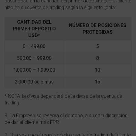
basándose en la cantidad del primer depósito que el cliente
hizo en su cuenta de trading según la siguiente tabla:
CANTIDAD DEL
NÚMERO DE POSICIONES
PRIMER DEPÓSITO
PROTEGIDAS
USD*
0 – 499.00
5
500.00 – 999.00
8
1,000.00 – 1,999.00
10
2,000.00 ou o más
15
* NOTA: la divisa dependerá de la divisa de la cuenta de
trading.
8. La Empresa se reserva el derecho, a su sola discreción,
de dar al cliente más FPP.
9. Una vez que el registro de la cuenta de trading del cliente